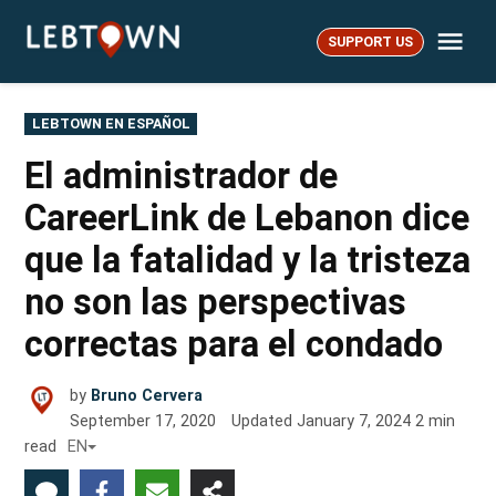
Skip
Me
to
SUPPORT US
LebTown
content
POSTED
LEBTOWN EN ESPAÑOL
IN
El administrador de
CareerLink de Lebanon dice
que la fatalidad y la tristeza
no son las perspectivas
correctas para el condado
by
Bruno Cervera
September 17, 2020
Updated
January 7, 2024
2
min
read
EN