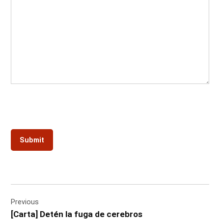
Post
Previous
navigation
[Carta] Detén la fuga de cerebros