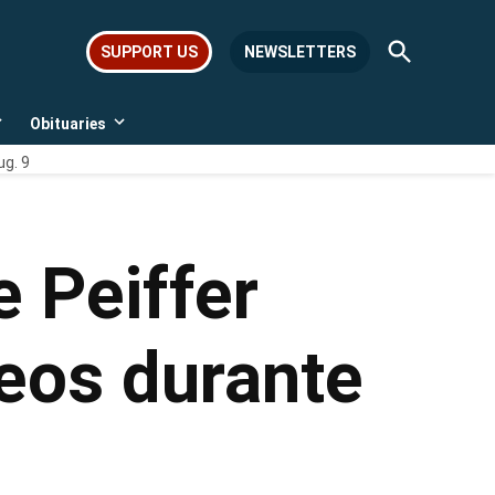
Open
SUPPORT US
NEWSLETTERS
Search
Obituaries
Open
Open
dropdown
dropdown
ug. 9
menu
menu
 Peiffer
teos durante