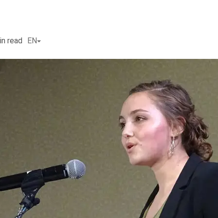
in read
EN