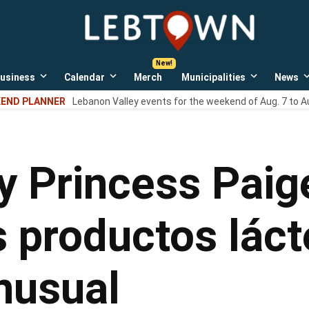
LebTown
Lebanon
County,
PA
usiness
Calendar
Merch
Municipalities
News
news,
Open
Open
Open
events,
own
dropdown
dropdown
dropdown
END PLANNER
Lebanon Valley events for the weekend of Aug. 7 to A
menu
menu
menu
and
opinions.
y Princess Paige
s productos lác
nusual