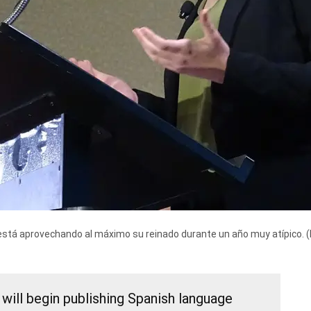
, está aprovechando al máximo su reinado durante un año muy atípico.
(
ill begin publishing Spanish language