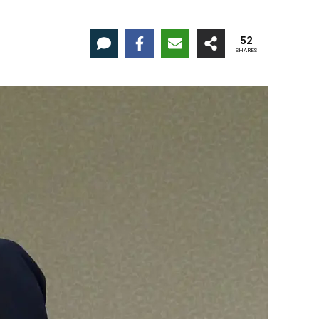
52
SHARES