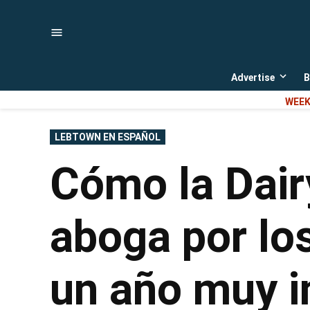
Skip
to
content
Advertise
B
Open
dropd
WEEK
menu
POSTED
LEBTOWN EN ESPAÑOL
IN
Cómo la Dair
aboga por lo
un año muy i