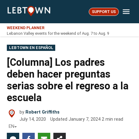
Skip
Me
to
SUPPORT US
LebTown
content
WEEKEND PLANNER
Lebanon Valley events for the weekend of Aug. 7 to Aug. 9
POSTED
LEBTOWN EN ESPAÑOL
IN
[Columna] Los padres
deben hacer preguntas
serias sobre el regreso a la
escuela
by
Robert Griffiths
July 14, 2020
Updated
January 7, 2024
2
min read
EN