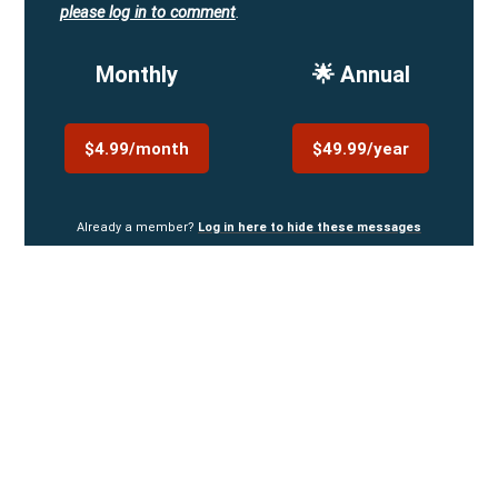
please log in to comment
.
Monthly
🌟 Annual
$4.99/month
$49.99/year
Already a member?
Log in here to hide these messages