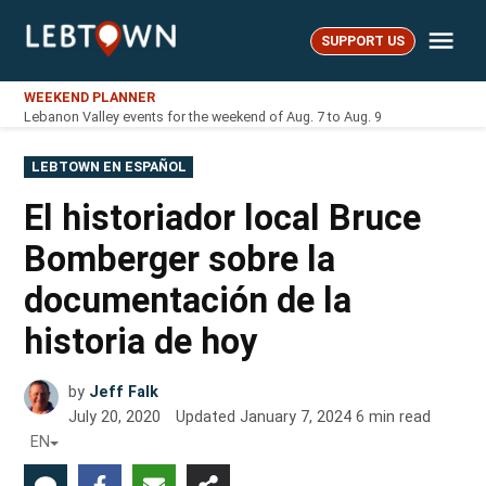
Skip
Me
to
SUPPORT US
LebTown
content
WEEKEND PLANNER
Lebanon Valley events for the weekend of Aug. 7 to Aug. 9
POSTED
LEBTOWN EN ESPAÑOL
IN
El historiador local Bruce
Bomberger sobre la
documentación de la
historia de hoy
by
Jeff Falk
July 20, 2020
Updated
January 7, 2024
6
min read
EN