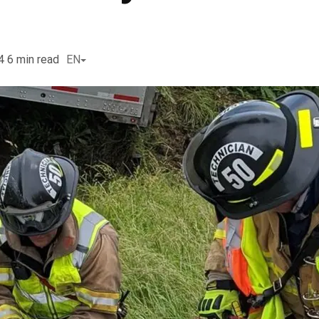
4
6
min read
EN