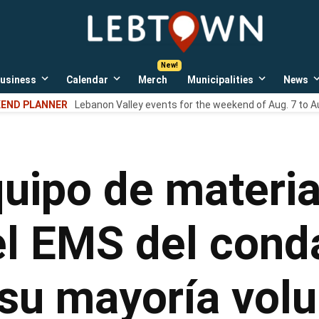
LebTown
Lebanon
County,
PA
usiness
Calendar
Merch
Municipalities
News
news,
Open
Open
Open
events,
own
dropdown
dropdown
dropdown
END PLANNER
Lebanon Valley events for the weekend of Aug. 7 to A
menu
menu
menu
and
opinions.
quipo de materia
el EMS del cond
su mayoría volu