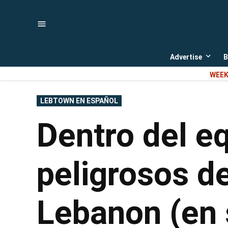
Skip
to
content
Advertise
B
Open
dropd
WEEK
menu
POSTED
LEBTOWN EN ESPAÑOL
IN
Dentro del e
peligrosos d
Lebanon (en 