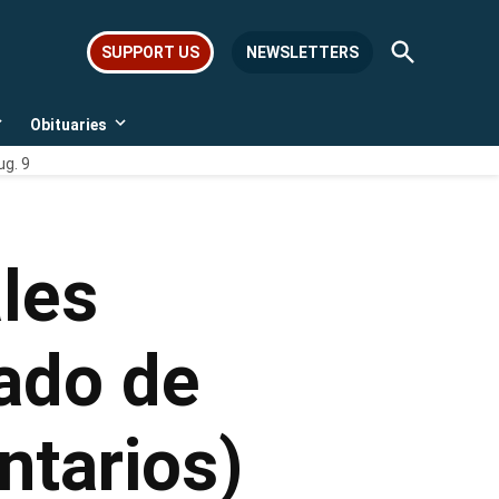
Open
SUPPORT US
NEWSLETTERS
Search
Obituaries
Open
Open
dropdown
dropdown
ug. 9
menu
menu
les
ado de
ntarios)