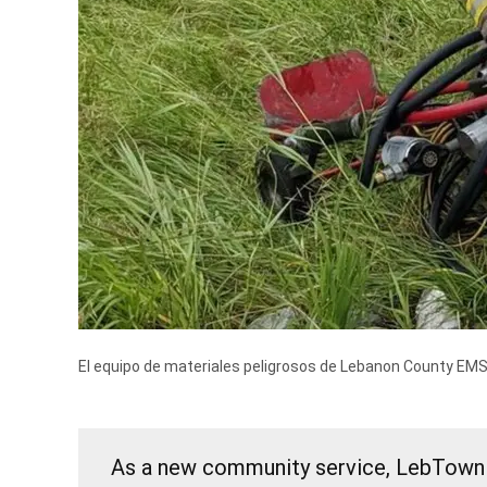
El equipo de materiales peligrosos de Lebanon County EMS
As a new community service, LebTown w